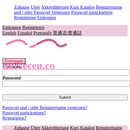
Zuhause
Uber
Akkreditierung
Kurs Katalog
Benutzername
und / ober Passwort Vergessen
Passwort zurücksetzen
Registrieren
Einloggen
Einloggen
Registrieren
English
Español
Português
普通话/普通話
Einloggen
nurseceu.co
Username
Password
Passwort und / oder Benutzername vergessen?
Passwort zurücksetzen?
Registrieren?
Zuhause
Über
Akkreditierung
Kurs Katalog
Benutzername