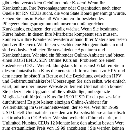
gibt keine versteckten Gebühren oder Kosten! Wenn Ihr
Krankenhaus, Ihre Personalagentur oder Organisation nach einer
Quelle für RN CEUs sucht, die vom State Board genehmigt wurde,
ziehen Sie uns in Betracht! Wir können Ihr bestehendes
Pflegeerziehungsprogramm mit unserem umfangreichen
Kurskatalog ergänzen, der ständig wächst. Wenn Sie bestimmte
Kurse haben, in denen Ihre Mitarbeiter kompetent sein müssen,
können wir Ihre Krankenschwestern anhand Ihrer Materialien testen
(und zertifizieren). Wir bieten verschiedene Mengenrabatte an und
sind exklusive Anbieter für verschiedene Agenturen und
Krankenhäuser. Wir sind ein führender Online-Anbieter und bieten
einen KOSTENLOSEN Online-Kurs an! Probieren Sie einen
kostenlosen CEU- Weiterbildungskurs für uns aus! Erfahren Sie in
diesem fantastischen Kurs die neuesten Informationen zu HPV und
dem neuen Impfstoff in Bezug auf die Beziehung zwischen HPV
und Gebärmutterhalskrebs! Überzeugen Sie sich selbst, wie einfach
es ist, online über unsere Website zu lernen! Und natürlich können
Sie jederzeit ein Upgrade auf die vollständige, unbegrenzte
Mitgliedschaft für jeden Kurs für 19,99 USD für ein ganzes Jahr
durchführen! Es gibt keinen einzigen Online-Anbieter für
Weiterbildung im Gesundheitswesen, der so viel Wert für 19,99
USD bietet! Und natürlich melden wir Kursabschlüsse automatisch
elektronisch an CE Broker. Wir sind weiterhin führend darin, mit
Unlimited Nursing CEUs 12 Monate lang den absolut besten Wert
zum erstaunlichen Preis von 19,99 anzubieten ! Sie werden keinen