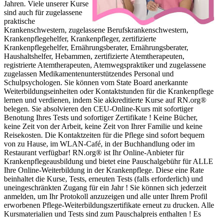
Jahren. Viele unserer Kurse
sind auch für zugelassene
praktische
Krankenschwestern, zugelassene Berufskrankenschwestern,
Krankenpflegehelfer, Krankenpfleger, zertifizierte
Krankenpflegehelfer, Ernährungsberater, Ernährungsberater,
Haushaltshelfer, Hebammen, zertifizierte Atemtherapeuten,
registrierte Atemtherapeuten, Atemwegspraktiker und zugelassene
zugelassen Medikamentenunterstützendes Personal und
Schulpsychologen. Sie können vom State Board anerkannte
Weiterbildungseinheiten oder Kontaktstunden für die Krankenpflege
lernen und verdienen, indem Sie akkreditierte Kurse auf RN.org®
belegen. Sie absolvieren den CEU-Online-Kurs mit sofortiger
Benotung Ihres Tests und sofortiger Zertifikate ! Keine Bücher,
keine Zeit von der Arbeit, keine Zeit von Ihrer Familie und keine
Reisekosten. Die Kontaktzeiten für die Pflege sind sofort bequem
von zu Hause, im WLAN-Café, in der Buchhandlung oder im
Restaurant verfügbar! RN.org® ist Ihr Online-Anbieter für
Krankenpflegeausbildung und bietet eine Pauschalgebühr für ALLE
Ihre Online-Weiterbildung in der Krankenpflege. Diese eine Rate
beinhaltet die Kurse, Tests, erneuten Tests (falls erforderlich) und
uneingeschränkten Zugang für ein Jahr ! Sie können sich jederzeit
anmelden, um Ihr Protokoll anzuzeigen und alle unter Ihrem Profil
erworbenen Pflege-Weiterbildungszertifikate erneut zu drucken. Alle
Kursmaterialien und Tests sind zum Pauschalpreis enthalten ! Es